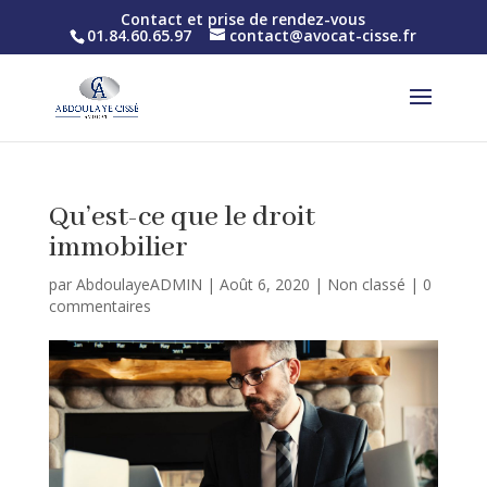
Contact et prise de rendez-vous
01.84.60.65.97
contact@avocat-cisse.fr
Qu’est-ce que le droit
immobilier
par
AbdoulayeADMIN
|
Août 6, 2020
|
Non classé
|
0
commentaires