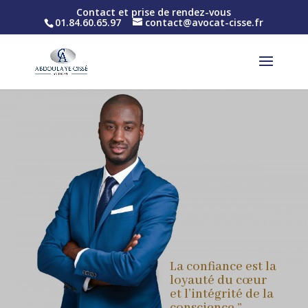
Contact et prise de rendez-vous
01.84.60.65.97
contact@avocat-cisse.fr
La confiance est la
loyauté du cœur
et l’intégrité de la