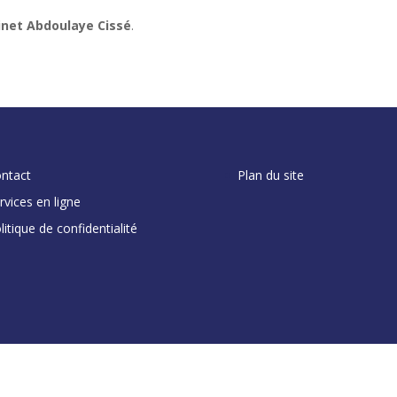
inet Abdoulaye Cissé
.
ntact
Plan du site
rvices en ligne
litique de confidentialité