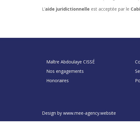
L’
aide juridictionnelle
est acceptée par le
Cab
Maître Abdoulaye CISSÉ
Co
Nos engagements
Se
Honoraires
Po
Design by www.mee-agency.website