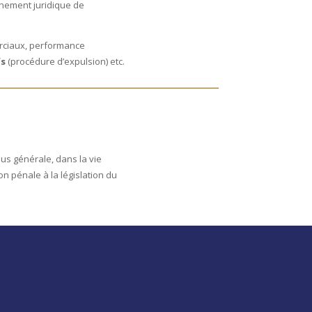
nnement juridique de
erciaux, performance
fs
(procédure d’expulsion) etc.
lus générale, dans la vie
on pénale à la législation du