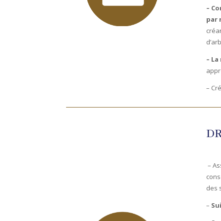
– Co
par 
créa
d’arb
– La
appr
– Cré
DR
– As
conse
des s
–
Sui