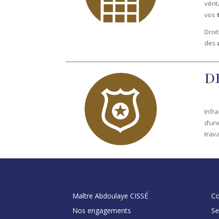
véri
vos
Droi
des
D
Infra
d’une
trava
Maître Abdoulaye CISSÉ
Co
Nos engagements
Se