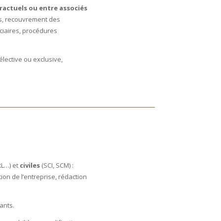
ractuels ou entre associés
es, recouvrement des
ciaires, procédures
sélective ou exclusive,
RL…) et
civiles
(SCI, SCM) :
tion de l’entreprise, rédaction
ants.