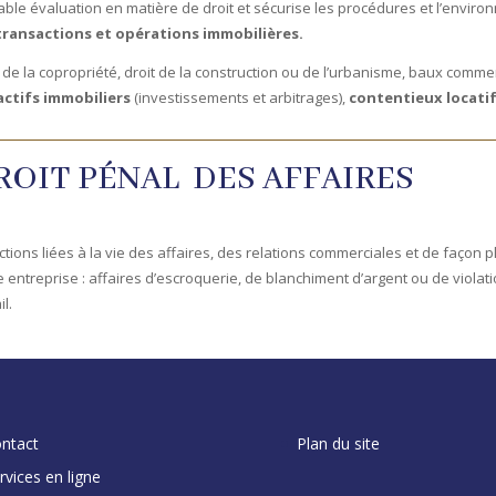
table évaluation en matière de droit et sécurise les procédures et l’enviro
transactions et opérations immobilières.
t de la copropriété, droit de la construction ou de l’urbanisme, baux comm
actifs immobiliers
(investissements et arbitrages),
contentieux locati
ROIT PÉNAL DES AFFAIRES
ctions liées à la vie des affaires, des relations commerciales et de façon p
 entreprise : affaires d’escroquerie, de blanchiment d’argent ou de violati
il.
ntact
Plan du site
rvices en ligne