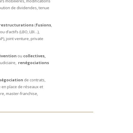
urs mobilières, modifications
ibution de dividendes, tenue
restructurations
(
fusions
,
ou d’actifs (LBO, LBI…),
), joint venture, private
évention
ou
collectives,
judiciaire,
renégociations
négociation
de contrats,
e en place de réseaux et
ure, master-franchise,