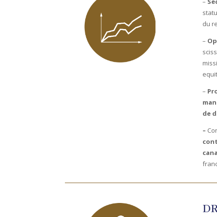
–
Se
stat
du r
–
Op
sciss
missi
equi
–
Pro
man
de d
–
Con
con
cana
fran
DR