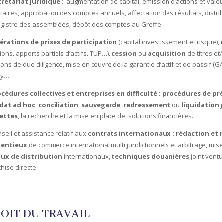
crétariat juridique
: augmentation de capital, émission d’actions et vale
utaires, approbation des comptes annuels, affectation des résultats, distr
egistre des assemblées, dépôt des comptes au Greffe…
érations de prises de participation
(capital investissement et risque),
ions, apports partiels d’actifs, TUP…),
cession
ou
acquisition
de titres et/
ons de due diligence, mise en œuvre de la garantie d’actif et de passif (GAP
ty…
cédures collectives et entreprises en difficulté :
procédures de pr
dat ad hoc
,
conciliation
,
sauvegarde
,
redressement
ou
liquidation
ettes
, la recherche et la mise en place de solutions financières.
seil et assistance relatif aux
contrats internationaux :
rédaction et 
tentieux
de commerce international multi juridictionnels et arbitrage, mis
ux de distribution
internationaux,
techniques douanières
,joint vent
chise directe…
OIT DU TRAVAIL