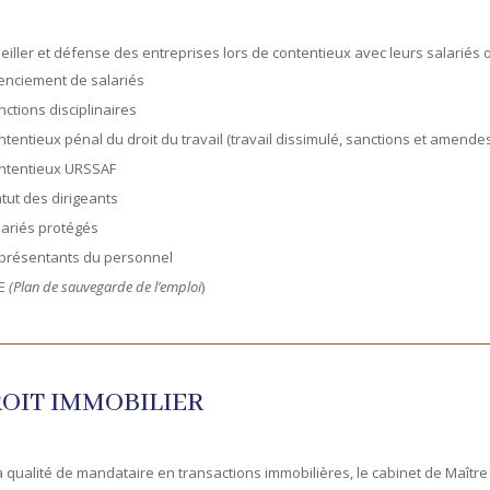
eiller et défense des entreprises lors de contentieux avec leurs salariés o
cenciement de salariés
ctions disciplinaires
tentieux pénal du droit du travail (travail dissimulé, sanctions et amendes
ntentieux URSSAF
tut des dirigeants
lariés protégés
présentants du personnel
E
(Plan de sauvegarde de l’emploi
)
OIT IMMOBILIER
a qualité de mandataire en transactions immobilières, le cabinet de Maîtr