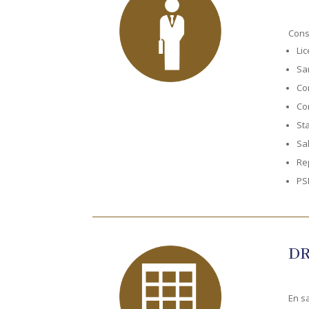
Cons
Li
San
Con
Co
Sta
Sa
Re
PS
DR
En s