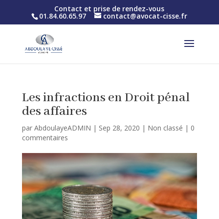
Contact et prise de rendez-vous
01.84.60.65.97
contact@avocat-cisse.fr
Les infractions en Droit pénal
des affaires
par
AbdoulayeADMIN
|
Sep 28, 2020
|
Non classé
|
0
commentaires