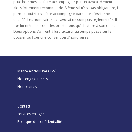
prud’hommes, se faire accompagner par un avocat devient
alors fortement recommandé. Même s’il n’est pas obligatoire, il
permet toutefois d’être accompagné par un professionnel
qualifié. Les honoraires de l’avocat ne sont pas réglementés. Il
fixe lui-même le coût des prestations qu’il facture à son client.
Deux options s’offrent à lui : facturer au temps passé sur le
dossier ou fixer une convention d’honoraires.
Maître Abdoulaye CISSÉ
Nos engagements
Honoraires
Contact
Services en ligne
Politique de confidentialité